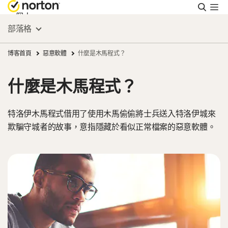
搜
尋
個人
部落格
Small Business
博客首頁
惡意軟體
什麼是木馬程式？
什麼是木馬程式？
支援
特洛伊木馬程式借用了使用木馬偷偷將士兵送入特洛伊城來
免費試用
欺騙守城者的故事，意指隱藏於看似正常檔案的惡意軟體。
台灣
登入