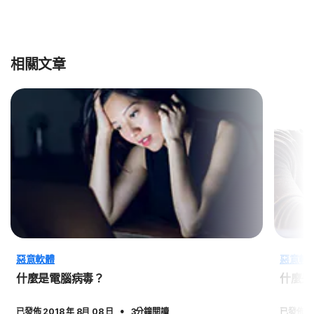
相關文章
惡意軟體
惡意軟
什麼是電腦病毒？
什麼是
·
已發佈 2018 年 8月 08 日
3分鐘閱讀
已發佈 20