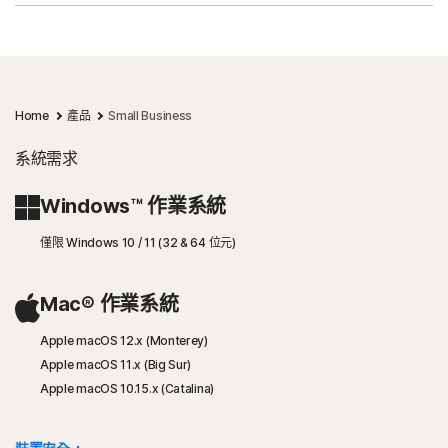
Home
產品
Small Business
系統需求
Windows™ 作業系統
僅限 Windows 10 / 11 (32 & 64 位元)
Mac® 作業系統
Apple macOS 12.x (Monterey)
Apple macOS 11.x (Big Sur)
Apple macOS 10.15.x (Catalina)