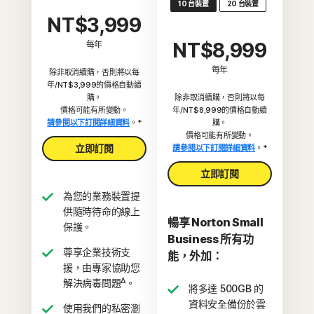
10 台裝置
20 台裝置
NT$3,999
NT$8,999
每年
每年
除非取消續購，否則將以每
年/NT$3,999的價格自動續
購。
除非取消續購，否則將以每
價格可能有所變動。
年/NT$8,999的價格自動續
請參閱以下訂閱詳細資料
。*
購。
價格可能有所變動。
立即訂閱
請參閱以下訂閱詳細資料
。*
立即訂閱
為您的業務裝置提
供隨時待命的線上
暢享 Norton Small
保護。
Business 所有功
尊享企業技術支
能，外加：
援，由專家協助您
Δ
解決病毒問題
。
將多達 500GB 的
資料安全備份於雲
使用我們的私密瀏