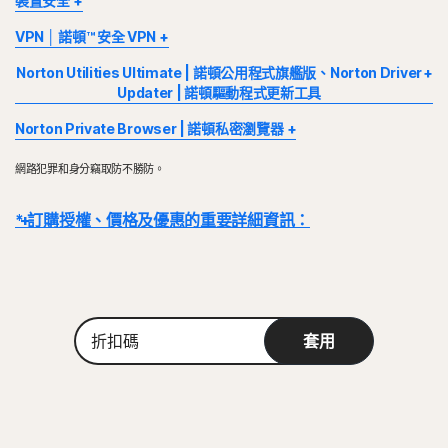
裝置安全
部分裝置及平台無法使用所有功能。部分功能僅供 Norton Small
VPN │ 諾頓™ 安全 VPN
Business 帳戶持有人使用。
Norton VPN 適用於 Windows™ 個人電腦、Mac®、iOS 和
Norton Utilities Ultimate | 諾頓公用程式旗艦版、Norton Driver
雲端備份及 SafeCam 功能不適用於 MacOS、S 模式下的 Windows
Android™ 裝置。此功能可於訂閱效期內保護特定數量的裝置。VPN
Updater | 諾頓驅動程式更新工具
以及在 ARM 處理器上執行的 Windows。
的可用性將受到特定國家/地區的限制，請查看您的在地法規。
Norton Private Browser | 諾頓私密瀏覽器
Windows™ 作業系統
Windows™ 作業系統
Windows™ 作業系統
Microsoft Windows 11/10 (所有版本)。
Microsoft Windows 11/10 (所有版本)，不包括在 Arm 上執
網路犯罪和身分竊取防不勝防。
Microsoft Windows 11/10 (除 S 模式 Windows 11/10 之外
配備 ARM 處理器且在 S 模式下 Microsoft Windows 11。
Windows™ 作業系統
行的 Windows、S 模式的 Windows 以及 Mixed Reality、
的所有版本)。
S 模式下的 Microsoft Windows 10 (32 位元 或 64 位元或
Microsoft Windows 11/10 (所有版本)，不包括在 Arm 上執
Mobile、IoT、Starter 與 RT 版本。
Microsoft Windows 8/8.1 (所有版本)。
ARM32) 版本 1803 及更新版本。
* 訂購授權、價格及優惠的重要詳細資訊：
行的 Windows、S 模式的 Windows 以及 Mixed Reality、
Windows 8/8.1 (所有版本)，Windows 8 開始畫面除外。
Microsoft Windows 7 (32 位元和 64 位元) 含 Service
Microsoft Windows 8/8.1 (所有版本)。部分保護功能無法
Mobile、IoT、Starter 與 RT 版本。
裝有 Service Pack 1 (SP 1) 的 Microsoft Windows 7 (32
Pack 1 (SP 1) 或更新版本。
在 Windows 8 開始畫面瀏覽器中使用。
詳細資料：
交易完成後，訂閱合約即刻生效，且將受到我們
《銷售條款》
和
位元和 64 位元) 或更新版本。
部分現行 Norton 裝置安全和 Norton VPN 產品與採用
裝有 Service Pack 1 (SP 1) 的 Microsoft Windows 7 (32
Mac® 作業系統
《授權和服務許可協議》的約束
。 若要試用，註冊時需要提供付款方式，請
Windows 作業系統的 ARM 裝置不相容。
位元和 64 位元) 或搭載 SHA2 支援的更新版本。
Apple macOS 12.x (Monterey)
在試用期結束前取消，否則將在之後收取費用。
部分現行 Norton 裝置安全和 Norton VPN 產品與採用
折
Apple macOS 13.x (Ventura)
Mac® 作業系統
Windows 作業系統的 ARM 裝置不相容。
套用
扣
續購：
若在計費前取消續購，則不會自動續購訂閱。續購付款按年計費 (最多
Apple macOS 14.x (Sonoma)
Mac 作業系統 X 10.13.x 或更新版本。
碼
Apple macOS 15.x (Sequoia)
在續約前 35 天) 或按月計費，具體取決於您的計費週期。年度訂閱者將提前
Mac® 作業系統
收到一封包含續購價格的電子郵件。
續購價格
可能高於首期價格，且可能有
Android™ 作業系統
Mac 作業系統 X 10.13.x 或更新版本。
Android™ 作業系統
所變動。如要取消續購，
請依照本文件說明
，
前往
您的帳戶
目前不支援的功能：雲端備份、SafeCam。
執行 10.0 或更新版本的 Android。必須安裝 Google Play
執行 10.0 或更新版本的 Android。
應用程式。
或在此處聯絡我們
。