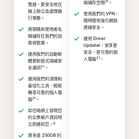
21
端儲存空間
。
覽器，更安全地在
線上辦公及處理銀
使用我們的 VPN，
行業務。
隨時隨地強化網路
連線安全。
將密碼和使用者名
稱儲存在我們的加
運用 Driver
密保管庫。
Updater，安享更
安全、更可靠的個
運用我們的自動軟
21
人電腦
。
體更新程式填補安
21
全漏洞
。
運用我們的清理和
最佳化工具，輕鬆
暢享可靠的個人電
21
腦
。
如在暗網上發現您
的企業帳戶資訊時
§
立即通知您。
將多達 250GB 的