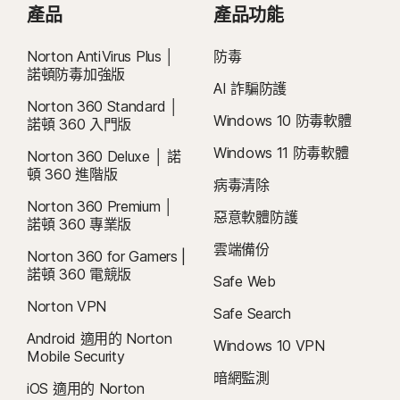
產品
Android™ 作業系統
產品功能
iOS 作業系統
取消和退款：
您可於初始購買的 14 天內取消任何每月訂閱合約，或於付款的
iOS 作業系統
Android 10.0 或更新版本。必須安裝 Google Play 應用程
iOS 15.0 或更高版本。
60 天內取消任何年度訂閱合約，並取得全額退款。如需詳細資料，請參閱我
式。不支援多重使用者模式。
執行最新版與前兩版 Apple® iOS 的 iPhone 或 iPad。
Norton AntiVirus Plus │
防毒
們的
《取消和退款政策》
ColorOS 7.1 或更新版本。必須安裝 Google Play 應用程
。
如要取消合約或要求退款，請按下此處
。
諾頓防毒加強版
AI 詐騙防護
式。
Norton 360 Standard │
目前不支援的功能：雲端備份、SafeCam、防火牆。
21
Utilities Ultimate、Driver Updater、軟體更新程式及雲端備份功能僅適用於
Windows 10 防毒軟體
諾頓 360 入門版
Windows (不包括處於 S 模式的 Windows 及採用 ARM 處理器的 Windows)。
iOS 作業系統
Windows 11 防毒軟體
Norton 360 Deluxe │ 諾
執行最新版與前兩版 Apple® iOS 的 iPhone 或 iPad。
頓 360 進階版
Δ
有關您當地的支援時間和聯絡資訊細節，請造訪我們的網站：
目前不支援的功能：雲端備份、SafeCam、防火牆。
病毒清除
https://www.norton.com/globalsupport
。
Norton 360 Premium │
惡意軟體防護
諾頓 360 專業版
§
在預設情況下，暗網監測僅會監控您的電子郵件地址，且會立即啟動監測功能。
雲端備份
Norton 360 for Gamers |
登入您的帳戶輸入更多資訊，以開始進行監測。
諾頓 360 電競版
Safe Web
Norton VPN
Safe Search
Android 適用的 Norton
Windows 10 VPN
Mobile Security
暗網監測
iOS 適用的 Norton