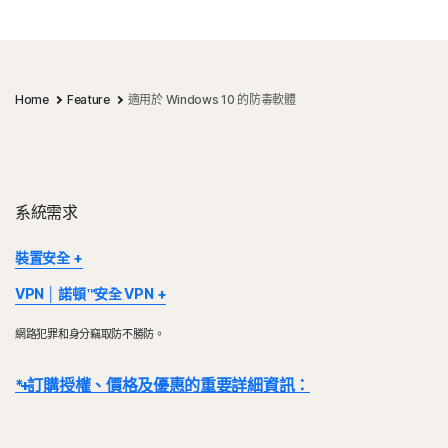
Home
Feature
適用於 Windows 10 的防毒軟體
系統需求
裝置安全
部分裝置及平台無法使用所有功能。
VPN │ 諾頓™安全 VPN
Mac OS 目前不支援 Norton 家長防護網、Norton 雲端備份及
®
Norton VPN 適用於 Windows™ 個人電腦、Mac
、iOS 和
Norton SafeCam。
網路犯罪和身分竊取防不勝防。
Android™ 裝置。此功能可於訂閱效期內保護特定數量的裝置。VPN
Windows 支援包括了搭載 x86/Intel 和 AMD Snapdragon/ARM 晶
的可用性將受到特定國家/地區的限制，請查看您的在地法規。
片的裝置。
* 訂購授權、價格及優惠的重要詳細資訊：
使用 Snapdragon/ARM 的版本不包含家長防護網。
Windows™ 作業系統
Windows™ 作業系統
Microsoft Windows 11/10 (除 S 模式 Windows 11/10 之外
詳細資料：
交易完成後，訂閱合約即刻生效，且將受到我們
《銷售條款》
和