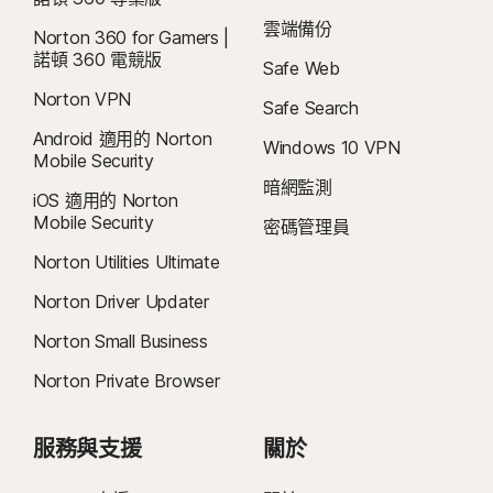
5
SafeCam 功能僅適用於 Windows (不包括在 S 模式的 Windows、在 ARM 處
雲端備份
Norton 360 for Gamers |
理器上執行的 Windows)。
諾頓 360 電競版
Safe Web
6
位置監督功能不適用於所有國家/地區。按一下「 」
此處，
了解更多詳細資訊。
Norton VPN
Safe Search
孩子的裝置必須安裝 Norton Family 應用程式並維持開機狀態，才能執行此功
Android 適用的 Norton
能。
Windows 10 VPN
Mobile Security
暗網監測
7
2021 年 Norton LifeLock 網路安全洞察報告：全球結果
iOS 適用的 Norton
Mobile Security
密碼管理員
8
如要在 Windows 上使用視訊監督，需安裝瀏覽器擴充功能，iOS 和 Android
Norton Utilities Ultimate
則需使用應用程式內的 Norton 瀏覽器。它能監控在 YouTube.com (但不包含嵌
Norton Driver Updater
入其他網站或部落格的 YouTube 影片) 和 Hulu.com (但僅適用 Windows) 上觀看
的影片。無法與 YouTube 或 Hulu 應用程式一起使用。
Norton Small Business
Norton Private Browser
9
資料來源：《VPN Products Performance Benchmarks》(VPN 產品效能基
準)，此文件為 Gen 於 2023 年 11 月委託 PassMark Software 對其他八種領先
VPN 產品進行測試的結果報告。
服務與支援
關於
16
必須使用全螢幕模式，方可抑制多數 Windows 警示。