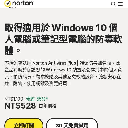
搜
尋
個人
取得適用於 Windows 10 個
Small Business
人電腦或筆記型電腦的防毒軟
支援
體。
盡情免費試用 Norton Antivirus Plus | 諾頓防毒加強版。此
免費試用
產品有助於保護您的 Windows 10 裝置及儲存其中的個人資
訊，預防病毒、勒索軟體及其他惡意軟體威脅，讓您安心在
台灣
線上購物、使用網銀及瀏覽網頁。
NT$1,190
現省 55%*
登入
NT$528
首年價格
立即訂閱
30 天免費試用