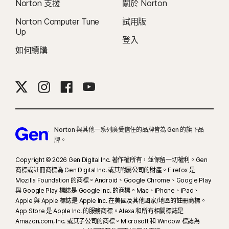
Norton 支援
關於 Norton
Norton Computer Tune
試用版
23
自動深度偽造防護僅適用於支援社群媒體/影片平台上的英文版影片；如使用其
Up
他平台，需要手動執行掃描。需要 Windows 11 (含) 以上版本及受支援的瀏覽
登入
器。自動偵測功能另需 AI 個人電腦 (最低搭載 8 核心的 Qualcomm 或 Intel
如何續購
CPU、16 GB RAM) 或非 AI 個人電腦 (不限品牌，最低搭載 6 核心 CPU 及 16 GB
RAM)。在只具備 4 核心 CPU 與 8 GB RAM 的非 AI 個人電腦上，僅限手動執行
掃描。如要查看完整的詳細資料，歡迎參閱
Norton.com/deepfakesupport
。
33
Norton Genie AI 助理的深度偽造防護目前提供搶先體驗，且僅支援英文版
Norton 與其他一系列廣受信任的品牌皆為 Gen 的旗下品
YouTube 影片。
牌。
γ
Copyright © 2026 Gen Digital Inc. 著作權所有，並保留一切權利。Gen
Norton Safe Search 不會為贊助的連結提供安全評等，也不會從搜尋結果中篩
商標或註冊商標為 Gen Digital Inc. 或其附屬公司的財產。Firefox 是
選出可能具有安全疑慮的贊助連結。部分瀏覽器無法使用。
Mozilla Foundation 的商標。Android、Google Chrome、Google Play
與 Google Play 標誌是 Google Inc. 的商標。Mac、iPhone、iPad、
‡
家長防護網僅能在孩子的 Windows™ 個人電腦、iOS 和 Android™ 裝置上安裝
Apple 與 Apple 標誌是 Apple Inc. 在美國及其他國家/地區的註冊商標。
及使用，但部分平台無法使用所有功能。家長可以下列方式監控和管理孩子的活
App Store 是 Apple Inc. 的服務商標。Alexa 和所有相關標誌是
Amazon.com, Inc. 或其子公司的商標。Microsoft 和 Window 標誌為
動：在 Windows 個人電腦 (不包括處於 S 模式的 Windows)、Mac、iOS 和