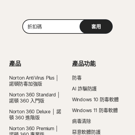
的所有版本)。
與 Microsoft Windows 11 相容
《授權和服務許可協議》的約束
。 若要試用，註冊時需要提供付款方式，請
Microsoft Windows 8/8.1 (所有版本)。
Microsoft Windows 10 (所有版本)
在試用期結束前取消，否則將在之後收取費用。
Microsoft Windows 7 (32 位元和 64 位元) 含 Service
Microsoft Windows 8/8.1 (所有版本)。 部分保護功能無法
Pack 1 (SP 1) 或更新版本。
續購：
在 Windows 8 開始畫面瀏覽器中使用。
若在計費前取消續購，則不會自動續購訂閱。續購付款按年計費 (最多
折
部分現行 Norton 裝置安全和 Norton VPN 產品與採用
具有 Service Pack 1 (SP 1) 的 Microsoft Windows 7 (所有
套用
在續約前 35 天) 或按月計費，具體取決於您的計費週期。年度訂閱者將提前
扣
Windows OS 的 ARM 裝置不相容。
版本) 或有 SHA2 支援的更新版本
碼
收到一封包含續購價格的電子郵件。
續購價格
可能高於首期價格，且可能有
所變動。如要取消續購，
請依照本文件說明
，
前往
您的帳戶
Mac® 作業系統
Mac® 作業系統
或在此處聯絡我們
。
Mac OS X 10.12.x (Sierra) 或更新版本。
MacOS 10.13 (含) 以後版本。
目前不支援的功能：Norton 雲端備份、Norton 家長防護
取消和退款：
您可於初始購買的 14 天內取消任何每月訂閱合約，或於付款的
Android™ 作業系統
產品
產品功能
網、Norton SafeCam。
60 天內取消任何年度訂閱合約，並取得全額退款。如需詳細資料，請參閱我
執行 8.0 或更新版本的 Android。必須安裝 Google Play 應
們的
《取消和退款政策》
。
如要取消合約或要求退款，請按下此處
。
Android™ 作業系統
用程式。
Norton AntiVirus Plus │
防毒
Android 10.0 或更新版本。必須安裝 Google Play 應用程
諾頓防毒加強版
2
適用相關條件限制。如要使用病毒清除服務，您必須持有包含防毒功能的自動續
iOS 作業系統
AI 詐騙防護
式。不支援多重使用者模式。
購裝置安全訂閱。如需完整詳細資料，請參閱
Norton 360 Standard │
ColorOS 7.1 或更新版本。必須安裝 Google Play 應用程
執行最新版與前兩版 Apple® iOS 的 iPhone 或 iPad。
Windows 10 防毒軟體
諾頓 360 入門版
式。
Norton.com/virus-protection-promise
。
Windows 11 防毒軟體
Norton 360 Deluxe │ 諾
iOS 作業系統
4
雲端備份功能僅適用於 Windows (不包括在 S 模式的 Windows、在 ARM 處理
頓 360 進階版
執行最新版與前兩版 Apple® iOS 的 iPhone 或 iPad。
病毒清除
器上執行的 Windows)。
Norton 360 Premium │
惡意軟體防護
諾頓 360 專業版