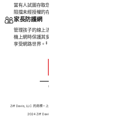
當有人試圖存取您的網路攝影機時發出警示，並協助您
5
阻擋未經授權的存取。
家長防護網
管理孩子的線上活動。在孩子使用個人電腦或智慧型手
機上網時保護其安全，讓他們能更安心地探索、學習和
‡
享受網路世界。
PC Mag：
Ziff Davis, LLC. 的商標。上述註冊商標或商標已獲授權使用。經許可後重印。©
2024 Ziff Davis, LLC. 著作權所有，並保留一切權利。