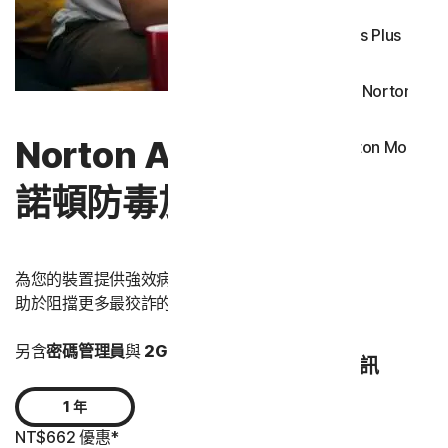
Norton Antivirus Plus 
Android 適用的 Norton Mobil
Norton Antivirus Plus |
iOS 適用的 Norton Mobile S
諾頓防毒加強版
隱私
Norton VPN
為您的裝置提供強效病毒防護。隨附搭載 AI 的
詐騙防護
，有
助於阻擋更多最狡詐的詐騙活動。
Norton Genie
另含
密碼管理員
與
2GB
雲端備份。
60 天退款保證
。
Norton 相關資訊
1 年
NT$662 優惠*