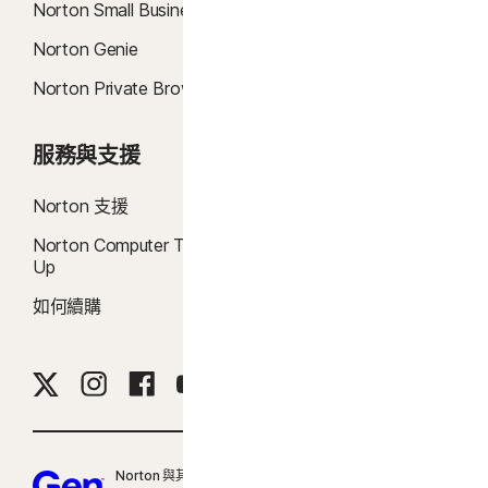
Norton Small Business
Norton Genie
9
資料來源：《VPN Products Performance Benchmarks》(VPN 產品效能基
準)，此文件為 Gen 於 2023 年 11 月委託 PassMark Software 對其他八種領先
Norton Private Browser
VPN 產品進行測試的結果報告。
服務與支援
關於
16
必須使用全螢幕模式，方可抑制多數 Windows 警示。
Norton 支援
關於 Norton
23
自動深度偽造防護僅適用於支援社群媒體/影片平台上的英文版影片；如使用其
他平台，需要手動執行掃描。需要 Windows 11 (含) 以上版本及受支援的瀏覽
Norton Computer Tune
試用版
器。自動偵測功能另需 AI 個人電腦 (最低搭載 8 核心的 Qualcomm 或 Intel
Up
登入
CPU、16 GB RAM) 或非 AI 個人電腦 (不限品牌，最低搭載 6 核心 CPU 及 16 GB
如何續購
RAM)。在只具備 4 核心 CPU 與 8 GB RAM 的非 AI 個人電腦上，僅限手動執行
掃描。如要查看完整的詳細資料，歡迎參閱
Norton.com/deepfakesupport
。
33
Norton Genie AI 助理的深度偽造防護目前提供搶先體驗，且僅支援英文版
YouTube 影片。
Norton 與其他一系列廣受信任的品牌皆為 Gen 的旗下品