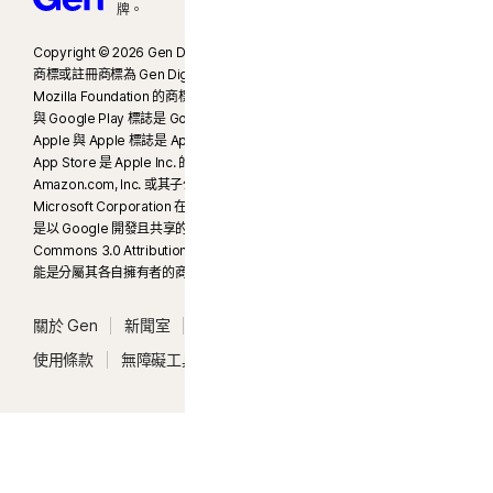
牌。
γ
Norton Safe Search 不會為贊助的連結提供安全評等，也不會從搜尋結果中篩
選出可能具有安全疑慮的贊助連結。部分瀏覽器無法使用。
Copyright © 2026 Gen Digital Inc. 著作權所有，並保留一切權利。Gen
商標或註冊商標為 Gen Digital Inc. 或其附屬公司的財產。Firefox 是
‡
家長防護網僅能在孩子的 Windows™ 個人電腦、iOS 和 Android™ 裝置上安裝
Mozilla Foundation 的商標。Android、Google Chrome、Google Play
與 Google Play 標誌是 Google Inc. 的商標。Mac、iPhone、iPad、
及使用，但部分平台無法使用所有功能。家長可以下列方式監控和管理孩子的活
Apple 與 Apple 標誌是 Apple Inc. 在美國及其他國家/地區的註冊商標。
動：在 Windows 個人電腦 (不包括處於 S 模式的 Windows)、Mac、iOS 和
App Store 是 Apple Inc. 的服務商標。Alexa 和所有相關標誌是
Android 等任何裝置上，透過我們的行動應用程式，或透過任何瀏覽器登入他們
Amazon.com, Inc. 或其子公司的商標。Microsoft 和 Window 標誌為
在 my.Norton.com 的帳戶，然後選擇家長防護網。行動應用程式必須個別下
Microsoft Corporation 在美國和其他國家/地區的商標。Android Robot
載。除了下列國家/地區外，
iOS 應用程式適用於所有地區
。
是以 Google 開發且共享的作品所重製或修改，並遵循 Creative
Commons 3.0 Attribution License 中所述的條款加以使用。其他名稱可
能是分屬其各自擁有者的商標。
支援熱門瀏覽器，包括 Chrome、Edge 和 FireFox。Internet Explorer 不支援
家長防護網入口網站。在 iOS 和 Android 上，必須使用應用程式內的 Norton 瀏
關於 Gen
新聞室
求才
法律
隱私
安全性
覽器，才能充分利用功能的完整權益。
使用條款
無障礙工具
系統狀態
‡‡
您的裝置需具備已啟用的網際網路/數據流量方案。
§
在預設情況下，暗網監測僅會監控您的電子郵件地址，且會立即啟動監測功能。
登入您的帳戶輸入更多資訊，以開始進行監測。