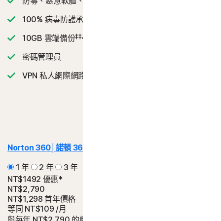
防毒、惡意軟體、勒索軟體和駭客防護
2
100% 病毒防護承諾
‡‡,4
10GB 雲端備份
密碼管理員
VPN 私人網際網路連線
Norton 360│諾頓 360
Deluxe | 進階版
1 年
2 年
3 年
NT$1492 優惠*
NT$2,790
NT$1,298
首年價格
等同
NT$109
/月
與每年 NT$2,790 的續購費用相比省下的金額。