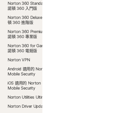
購裝置安全訂閱。如需完整詳細資料，請參閱
Norton 360 Standard │
Windows 10 防毒軟體
諾頓 360 入門版
Norton.com/virus-protection-promise
。
Windows 11 防毒軟體
Norton 360 Deluxe │ 諾
4
雲端備份功能僅適用於 Windows (不包括在 S 模式的 Windows、在 ARM 處理
頓 360 進階版
病毒清除
器上執行的 Windows)。
Norton 360 Premium │
惡意軟體防護
諾頓 360 專業版
5
SafeCam 功能僅適用於 Windows (不包括在 S 模式的 Windows、在 ARM 處
雲端備份
Norton 360 for Gamers |
理器上執行的 Windows)。
諾頓 360 電競版
Safe Web
6
位置監督功能不適用於所有國家/地區。按一下「 」
此處，
了解更多詳細資訊。
Norton VPN
Safe Search
孩子的裝置必須安裝 Norton Family 應用程式並維持開機狀態，才能執行此功
Android 適用的 Norton
能。
Windows 10 VPN
Mobile Security
暗網監測
7
2021 年 Norton LifeLock 網路安全洞察報告：全球結果
iOS 適用的 Norton
Mobile Security
密碼管理員
8
如要在 Windows 上使用視訊監督，需安裝瀏覽器擴充功能，iOS 和 Android
Norton Utilities Ultimate
則需使用應用程式內的 Norton 瀏覽器。它能監控在 YouTube.com (但不包含嵌
Norton Driver Updater
入其他網站或部落格的 YouTube 影片) 和 Hulu.com (但僅適用 Windows) 上觀看
的影片。無法與 YouTube 或 Hulu 應用程式一起使用。