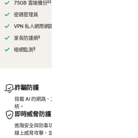
‡‡,4
75GB 雲端備份
密碼管理員
VPN 私人網際網路連線
‡
家長防護網
§
暗網監測
詐騙防護
23,33
搭載 AI 的網路、文字或深度偽造
影片詐騙防護系
統。
即時威脅防護
進階安全與防毒功能可保護您的裝置免受現有和新興的
線上威脅攻擊，並於上網時保護您的隱私與財務資訊安