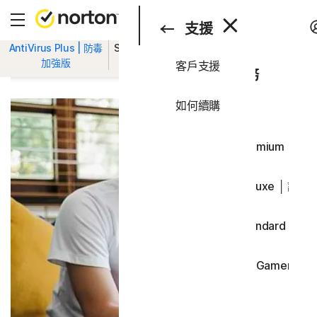
搜尋
消費者
支援
AntiVirus Plus | 防毒
Standard | 標
Deluxe | 進
Premium | 專
加強版
準版
階版
業版
客戶支援
消費者
所有產品和服務
商務
如何續購
全方位方案
支援
Norton 360 Premium │ 
試用版
Norton 360 Deluxe │ 諾
Norton 360 Standard │ 
Norton 360 for Gamers 
裝置安全