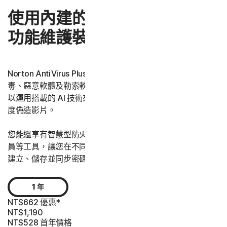
使用內建的詐騙防護，以強效
功能維護裝置安全
Norton AntiVirus Plus 提供了屢獲殊榮的安全防護，預防病
毒、惡意軟體及勒索軟體的侵害。其中隨附了詐騙防護，可
以運用搭載的 AI 技術來偵測網路詐騙、文字訊息，甚至是深
度偽造影片。
您能還享有智慧型防火牆等先進的安全技術，以及密碼管理
員等工具，讓您在不同 Windows、iOS 與 Android 裝置上
建立、儲存並同步密碼，以安全登入任何網站。
1 年
NT$662 優惠*
NT$1,190
NT$528
首年價格