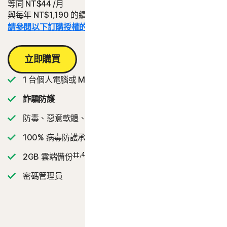
等同
NT$44
/月
與每年 NT$1,190 的續購費用相比省下的金額。
請參閱以下訂購授權的詳細資料。*
立即購買
1 台個人電腦或 Mac
詐騙防護
防毒、惡意軟體、勒索軟體和駭客防護
2
100% 病毒防護承諾
‡‡,4
2GB 雲端備份
密碼管理員