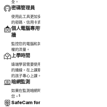
全。
密碼管理員
使用此工具更加安全地在線上輕鬆建立、儲存及管理您
的密碼、信用卡資訊和其他憑證。
個人電腦專用智慧型防火牆或 Mac 專用防火
牆
監控您的電腦和其他電腦間的通訊，並協助阻擋未經授
權的流量。
上學時間
遠端學習需要使用網際網路，因此無法暫停孩子裝置上
的連線。在上課期間管理孩子的遠端學習環境，協助您
‡
的孩子專心上課。
暗網監測
如果在監測暗網時發現您的個人資訊，我們會即時通知
§
您。
SafeCam for PC