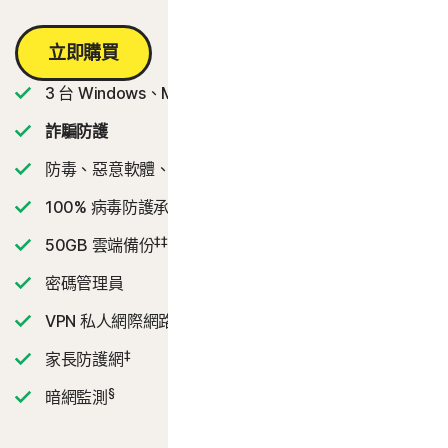
立即購買
3 台 Windows、Mac、平板電腦或手機
詐騙防護
防毒、惡意軟體、勒索軟體和駭客防護
2
100% 病毒防護承諾
‡‡,4
50GB 雲端備份
密碼管理員
VPN 私人網際網路連線
‡
家長防護網
§
暗網監測