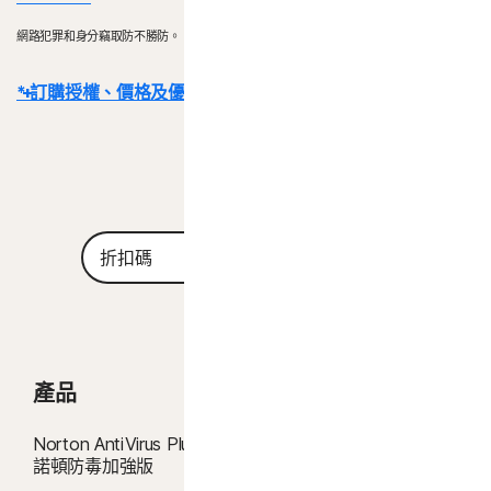
部分裝置及平台無法使用所有功能。
網路犯罪和身分竊取防不勝防。
Mac OS 目前不支援 Norton 家長防護網、Norton 雲端備份及
Norton SafeCam。
* 訂購授權、價格及優惠的重要詳細資訊：
Windows 支援包括了搭載 x86/Intel 和 AMD Snapdragon/ARM 晶
片的裝置。
使用 Snapdragon/ARM 的版本不包含家長防護網。
詳細資料：
交易完成後，訂閱合約即刻生效，且將受到我們
《銷售條款》
和
《授權和服務許可協議》的約束
。 若要試用，註冊時需要提供付款方式，請
Windows™ 作業系統
在試用期結束前取消，否則將在之後收取費用。
與 Microsoft Windows 11 相容
Microsoft Windows 10 (所有版本)
續購：
若在計費前取消續購，則不會自動續購訂閱。續購付款按年計費 (最多
折
Microsoft Windows 8/8.1 (所有版本)。 部分保護功能無法
套用
在續約前 35 天) 或按月計費，具體取決於您的計費週期。年度訂閱者將提前
扣
在 Windows 8 開始畫面瀏覽器中使用。
碼
收到一封包含續購價格的電子郵件。
續購價格
可能高於首期價格，且可能有
具有 Service Pack 1 (SP 1) 的 Microsoft Windows 7 (所有
所變動。如要取消續購，
請依照本文件說明
，
前往
您的帳戶
版本) 或有 SHA2 支援的更新版本
或在此處聯絡我們
。
Mac® 作業系統
取消和退款：
您可於初始購買的 14 天內取消任何每月訂閱合約，或於付款的
MacOS 10.13 (含) 以後版本。
產品
產品功能
60 天內取消任何年度訂閱合約，並取得全額退款。如需詳細資料，請參閱我
目前不支援的功能：Norton 雲端備份、Norton 家長防護
們的
《取消和退款政策》
。
如要取消合約或要求退款，請按下此處
。
網、Norton SafeCam。
Norton AntiVirus Plus │
防毒
諾頓防毒加強版
2
適用相關條件限制。如要使用病毒清除服務，您必須持有包含防毒功能的自動續
AI 詐騙防護