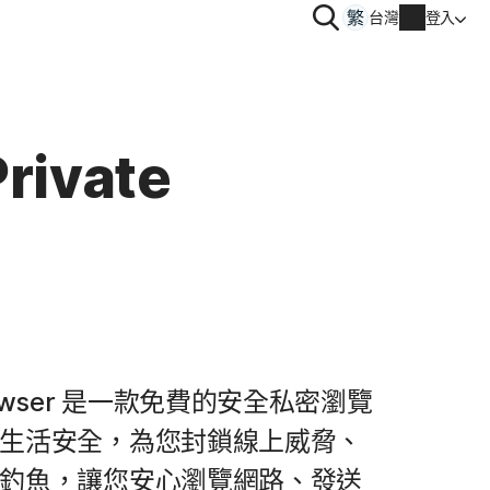
搜
台灣
登入
尋
隱私
 | 諾頓防毒加
Norton VPN
rivate
帳戶資訊
obile
r
帳單資訊
le
續購
訂單歷史
e Browser 是一款免費的安全私密瀏覽
輸入您的產品金鑰
生活安全，為您封鎖線上威脅、
釣魚，讓您安心瀏覽網路、發送