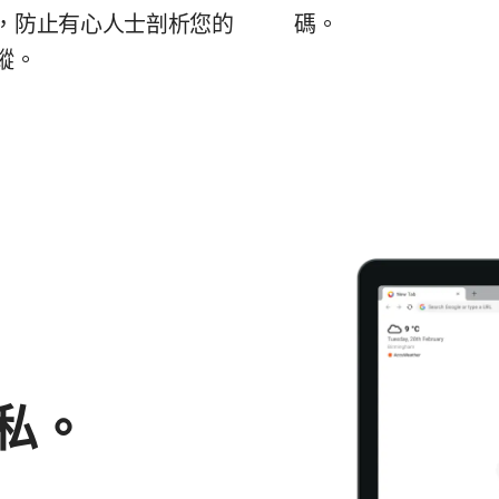
，防止有心人士剖析您的
碼。
蹤。
私。