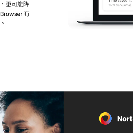
，更可能降
rowser 有
。