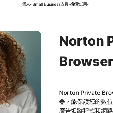
個人
支援
免費試用
Small Business
得協助
方位方案
免費試用
學習
裝置安全
戶支援
orton 360 Premium │ 諾頓 360 專
免費試用
如何續購
Norton AntiVirus Plus
Norton P
版
強版
orton 360 Deluxe │ 諾頓 360 進階
Android™ 適用的 Norton M
Browse
Security
orton 360 Standard │ 諾頓 360 入
iOS™ 適用的 Norton Mobi
版
Security
orton 360 for Gamers | 諾頓 360
Norton Privat
競版
器，能保護您的數位
廣告追蹤程式和網路