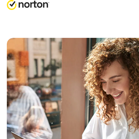
取
全
客
N
業
N
版
N
門
N
電