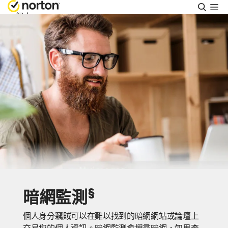
搜
尋
個人
Small Business
支援
免費試用
台灣
登入
§
暗網監測
個人身分竊賊可以在難以找到的暗網網站或論壇上