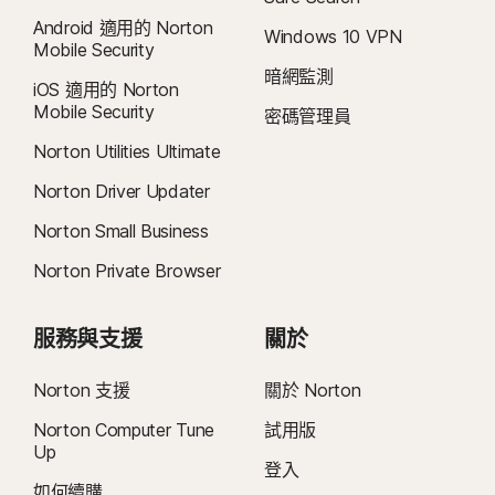
Android 適用的 Norton
Windows 10 VPN
Mobile Security
暗網監測
iOS 適用的 Norton
Mobile Security
密碼管理員
Norton Utilities Ultimate
Norton Driver Updater
Norton Small Business
Norton Private Browser
服務與支援
關於
Norton 支援
關於 Norton
Norton Computer Tune
試用版
Up
登入
如何續購