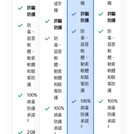
機
機
或手
詐騙
機
詐騙
詐騙
防護
防護
防護
詐騙
防
防護
防
防
毒、
毒、
毒、
惡意
防
惡意
惡意
軟
毒、
軟
軟
體、
惡意
體、
體、
勒索
軟
勒索
勒索
軟體
體、
軟體
軟體
和駭
勒索
和駭
和駭
客防
軟體
客防
客防
護
和駭
護
護
客防
100%
護
100%
100%
病毒
病毒
病毒
防護
100%
防護
防護
承諾
病毒
承諾
承諾
2
防護
2
2
承諾
2GB
2