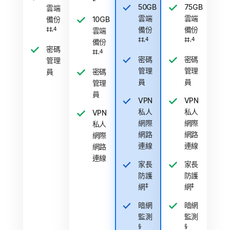
50GB
75GB
雲端
雲端
雲端
備份
10GB
備份
備份
‡‡,4
雲端
‡‡,4
‡‡,4
備份
密碼
‡‡,4
密碼
密碼
管理
管理
管理
員
密碼
員
員
管理
員
VPN
VPN
私人
私人
VPN
網際
網際
私人
網路
網路
網際
連線
連線
網路
連線
家長
家長
防護
防護
‡
‡
網
網
暗網
暗網
監測
監測
§
§