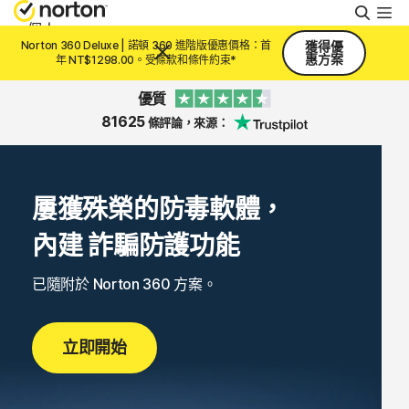
搜
尋
個人
Norton 360 Deluxe | 諾頓 360 進階版優惠價格：首
獲得優
惠方案
年 NT$1298.00。受條款和條件約束*
Small Business
優質
81625
條評論，來源：
支援
屢獲殊榮的防毒軟體，
免費試用
內建 詐騙防護
功能
台灣
已隨附於 Norton 360 方案。
登入
立即開始