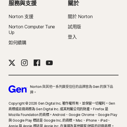
服務與支援
關於
VPN 產品進行測試的結果報告。
Norton 支援
關於 Norton
16
必須使用全螢幕模式，方可抑制多數 Windows 警示。
Norton Computer Tune
試用版
Up
23
自動深度偽造防護僅適用於支援社群媒體/影片平台上的英文版影片；如使用其
登入
他平台，需要手動執行掃描。需要 Windows 11 (含) 以上版本及受支援的瀏覽
如何續購
器。自動偵測功能另需 AI 個人電腦 (最低搭載 8 核心的 Qualcomm 或 Intel
CPU、16 GB RAM) 或非 AI 個人電腦 (不限品牌，最低搭載 6 核心 CPU 及 16 GB
RAM)。在只具備 4 核心 CPU 與 8 GB RAM 的非 AI 個人電腦上，僅限手動執行
掃描。如要查看完整的詳細資料，歡迎參閱
Norton.com/deepfakesupport
。
Norton 與其他一系列廣受信任的品牌皆為 Gen 的旗下品
33
Norton Genie AI 助理的深度偽造防護目前提供搶先體驗，且僅支援英文版
牌。
YouTube 影片。
Copyright © 2026 Gen Digital Inc. 著作權所有，並保留一切權利。Gen
γ
商標或註冊商標為 Gen Digital Inc. 或其附屬公司的財產。Firefox 是
Norton Safe Search 不會為贊助的連結提供安全評等，也不會從搜尋結果中篩
Mozilla Foundation 的商標。Android、Google Chrome、Google Play
選出可能具有安全疑慮的贊助連結。部分瀏覽器無法使用。
與 Google Play 標誌是 Google Inc. 的商標。Mac、iPhone、iPad、
Apple 與 Apple 標誌是 Apple Inc. 在美國及其他國家/地區的註冊商標。