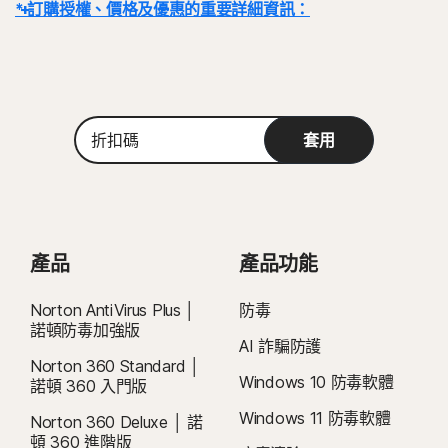
* 訂購授權、價格及優惠的重要詳細資訊：
詳細資料：
交易完成後，訂閱合約即刻生效，且將受到我們
《銷售條款》
和
《授權和服務許可協議》的約束
。 若要試用，註冊時需要提供付款方式，請
在試用期結束前取消，否則將在之後收取費用。
折
續購：
若在計費前取消續購，則不會自動續購訂閱。續購付款按年計費 (最多
套用
扣
在續約前 35 天) 或按月計費，具體取決於您的計費週期。年度訂閱者將提前
碼
收到一封包含續購價格的電子郵件。
續購價格
可能高於首期價格，且可能有
所變動。如要取消續購，
請依照本文件說明
，
前往
您的帳戶
或在此處聯絡我們
。
產品
產品功能
取消和退款：
您可於初始購買的 14 天內取消任何每月訂閱合約，或於付款的
60 天內取消任何年度訂閱合約，並取得全額退款。如需詳細資料，請參閱我
Norton AntiVirus Plus │
防毒
們的
《取消和退款政策》
。
如要取消合約或要求退款，請按下此處
。
諾頓防毒加強版
AI 詐騙防護
2
適用相關條件限制。如要使用病毒清除服務，您必須持有包含防毒功能的自動續
Norton 360 Standard │
Windows 10 防毒軟體
購裝置安全訂閱。如需完整詳細資料，請參閱
諾頓 360 入門版
Norton.com/virus-protection-promise
。
Windows 11 防毒軟體
Norton 360 Deluxe │ 諾
頓 360 進階版