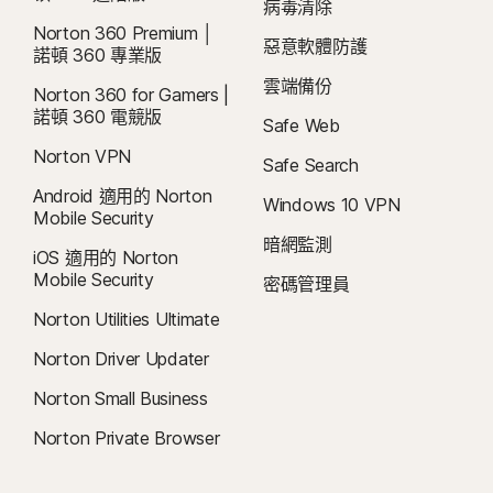
病毒清除
4
雲端備份功能僅適用於 Windows (不包括在 S 模式的 Windows、在 ARM 處理
Norton 360 Premium │
器上執行的 Windows)。
惡意軟體防護
諾頓 360 專業版
雲端備份
5
SafeCam 功能僅適用於 Windows (不包括在 S 模式的 Windows、在 ARM 處
Norton 360 for Gamers |
諾頓 360 電競版
理器上執行的 Windows)。
Safe Web
Norton VPN
Safe Search
6
位置監督功能不適用於所有國家/地區。按一下「 」
此處，
了解更多詳細資訊。
Android 適用的 Norton
孩子的裝置必須安裝 Norton Family 應用程式並維持開機狀態，才能執行此功
Windows 10 VPN
Mobile Security
能。
暗網監測
iOS 適用的 Norton
7
2021 年 Norton LifeLock 網路安全洞察報告：全球結果
Mobile Security
密碼管理員
Norton Utilities Ultimate
8
如要在 Windows 上使用視訊監督，需安裝瀏覽器擴充功能，iOS 和 Android
Norton Driver Updater
則需使用應用程式內的 Norton 瀏覽器。它能監控在 YouTube.com (但不包含嵌
入其他網站或部落格的 YouTube 影片) 和 Hulu.com (但僅適用 Windows) 上觀看
Norton Small Business
的影片。無法與 YouTube 或 Hulu 應用程式一起使用。
Norton Private Browser
9
資料來源：《VPN Products Performance Benchmarks》(VPN 產品效能基
準)，此文件為 Gen 於 2023 年 11 月委託 PassMark Software 對其他八種領先