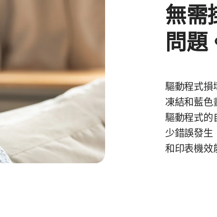
無需
問題
驅動程式損壞
凍結和藍色
驅動程式的
少錯誤發生，
和印表機效