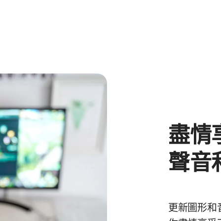
盡情
聲音
更新圖形和