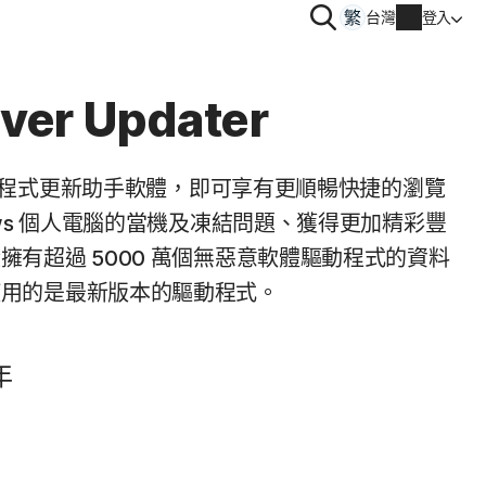
搜
台灣
登入
尋
隱私
iver Updater
 | 諾頓防毒加
Norton VPN
的驅動程式更新助手軟體，即可享有更順暢快捷的瀏覽
帳戶資訊
ows 個人電腦的當機及凍結問題、獲得更加精彩豐
obile
擁有超過 5000 萬個無惡意軟體驅動程式的資料
帳單資訊
使用的是最新版本的驅動程式。
le
續購
訂單歷史
年
輸入您的產品金鑰