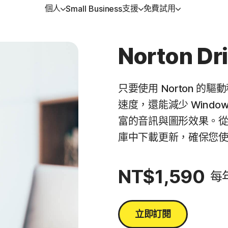
個人
支援
免費試用
Small Business
得協助
方位方案
免費試用
學習
裝置安全
Norton Dr
戶支援
orton 360 Premium │ 諾頓 360 專
免費試用
如何續購
Norton AntiVirus Plus
版
強版
只要使用 Norton 
orton 360 Deluxe │ 諾頓 360 進階
速度，還能減少 Wind
Android™ 適用的 Norton M
Security
富的音訊與圖形效果。從
庫中下載更新，確保您
orton 360 Standard │ 諾頓 360 入
iOS™ 適用的 Norton Mobi
版
Security
NT$1,590
每
orton 360 for Gamers | 諾頓 360
競版
立即訂閱