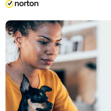
取
全
客
N
業
N
版
N
門
N
電