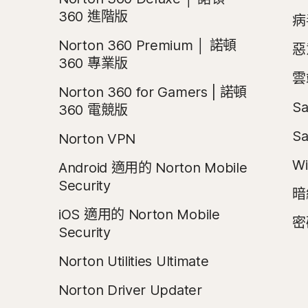
360 進階版
病
Norton 360 Premium │ 諾頓
惡
360 專業版
雲
Norton 360 for Gamers | 諾頓
Sa
360 電競版
Sa
Norton VPN
Wi
Android 適用的 Norton Mobile
Security
暗
iOS 適用的 Norton Mobile
密
Security
Norton Utilities Ultimate
Norton Driver Updater