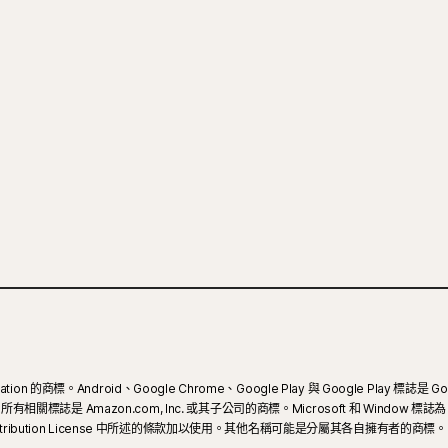
ion 的商標。Android、Google Chrome、Google Play 與 Google Play 標誌是 Go
 和所有相關標誌是 Amazon.com, Inc. 或其子公司的商標。Microsoft 和 Window 標誌為
3.0 Attribution License 中所述的條款加以使用。其他名稱可能是分屬其各自擁有者的商標。