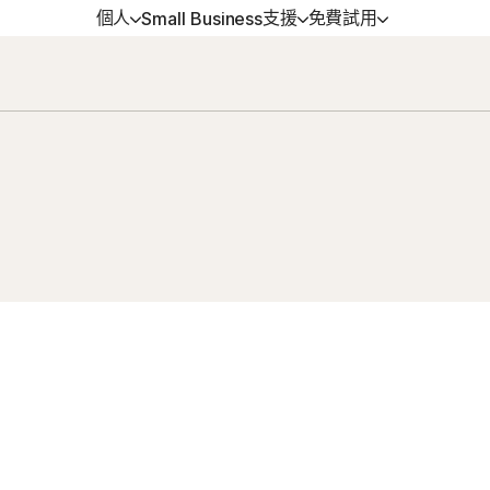
個人
支援
免費試用
Small Business
得協助
方位方案
免費試用
學習
裝置安全
戶支援
orton 360 Premium │ 諾頓 360 專
免費試用
如何續購
Norton AntiVirus Plus
版
強版
orton 360 Deluxe │ 諾頓 360 進階
Android™ 適用的 Norton M
Security
orton 360 Standard │ 諾頓 360 入
iOS™ 適用的 Norton Mobi
版
Security
orton 360 for Gamers | 諾頓 360
競版