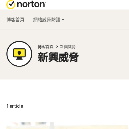
博客首頁
網絡威脅防護
取
全
客
N
業
博客首頁
新興威脅
新興威脅
N
版
N
門
N
1 article
電