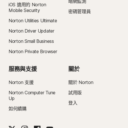
暗網監測
iOS 適用的 Norton
Mobile Security
密碼管理員
Norton Utilities Ultimate
Norton Driver Updater
Norton Small Business
Norton Private Browser
服務與支援
關於
Norton 支援
關於 Norton
Norton Computer Tune
試用版
Up
登入
如何續購