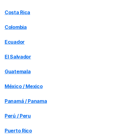
Costa Rica
Colombia
Ecuador
El Salvador
Guatemala
México / Mexico
Panamá / Panama
Perú / Peru
Puerto Rico