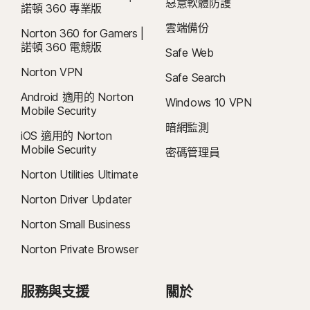
惡意軟體防護
諾頓 360 專業版
雲端備份
Norton 360 for Gamers |
諾頓 360 電競版
Safe Web
Norton VPN
Safe Search
Android 適用的 Norton
Windows 10 VPN
Mobile Security
暗網監測
iOS 適用的 Norton
Mobile Security
密碼管理員
Norton Utilities Ultimate
Norton Driver Updater
Norton Small Business
Norton Private Browser
服務與支援
關於