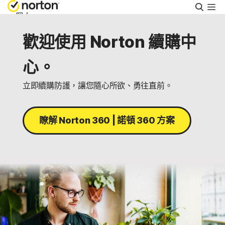
搜
尋
個人
歡迎使用 Norton 續購中
Small Business
心。
支援
立即續購防護，讓您隨心所欲、勇往直前。
免費試用
瞭解 Norton 360 | 諾頓 360 方案
台灣
登入