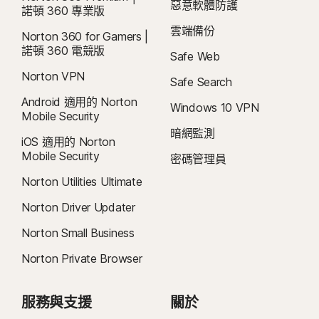
惡意軟體防護
諾頓 360 專業版
雲端備份
Norton 360 for Gamers |
諾頓 360 電競版
Safe Web
Norton VPN
Safe Search
Android 適用的 Norton
Windows 10 VPN
Mobile Security
暗網監測
iOS 適用的 Norton
Mobile Security
密碼管理員
Norton Utilities Ultimate
Norton Driver Updater
Norton Small Business
Norton Private Browser
服務與支援
關於