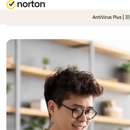
AntiVirus Plus
取
全
客
N
業
N
版
N
門
N
電