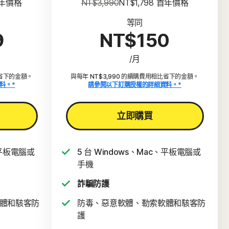
首年價格
NT$3,990
NT$1,798
 首年價格
等同
9
NT$150
/月
比省下的金額。
與每年 NT$3,990 的續購費用相比省下的金額。
料。*
請參閱以下訂購授權的詳細資料。*
立即購買
、平板電腦或
5 台 Windows、Mac、平板電腦或
手機
詐騙防護
體和駭客防
防毒、惡意軟體、勒索軟體和駭客防
護