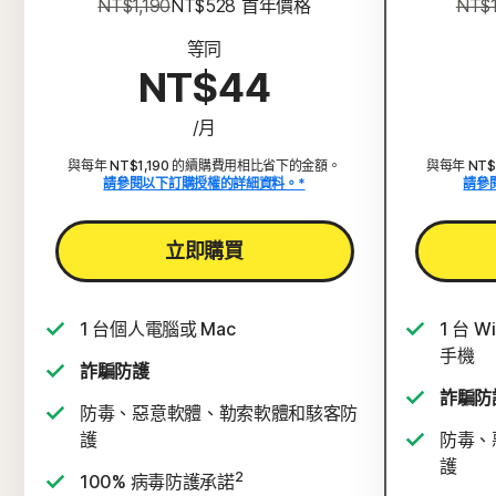
NT$1,190
NT$528
 首年價格
NT$1
等同
NT$44
/月
與每年 NT$1,190 的續購費用相比省下的金額。
與每年 NT
請參閱以下訂購授權的詳細資料。*
請參
立即購買
1 台個人電腦或 Mac
1 台 
手機
詐騙防護
詐騙防
防毒、惡意軟體、勒索軟體和駭客防
護
防毒、
護
2
100% 病毒防護承諾