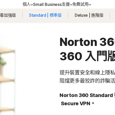
個人
支援
免費試用
Small Business
 | 防毒加強版
Standard | 標準版
Deluxe | 進階版
得協助
方位方案
免費試用
學習
裝置安全
戶支援
orton 360 Premium │ 諾頓 360 專
免費試用
如何續購
Norton AntiVirus Plus
Norton 36
版
強版
360 入門
orton 360 Deluxe │ 諾頓 360 進階
Android™ 適用的 Norton M
Security
orton 360 Standard │ 諾頓 360 入
iOS™ 適用的 Norton Mobi
提升裝置安全和線上隱私
版
Security
阻擋更多最狡詐的詐騙
orton 360 for Gamers | 諾頓 360
Norton 360 Stand
競版
Secure VPN。