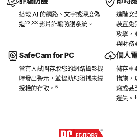
詐騙防護
即時
搭載 AI 的網路、文字或深度偽
進階安
23,33
造
影片詐騙防護系統。
裝置免
攻擊，
與財務
SafeCam for PC
個人
當有人試圖存取您的網路攝影機
儲存重
時發出警示，並協助您阻擋未經
措施，
5
授權的存取。
竊或甚
‡
遺失。