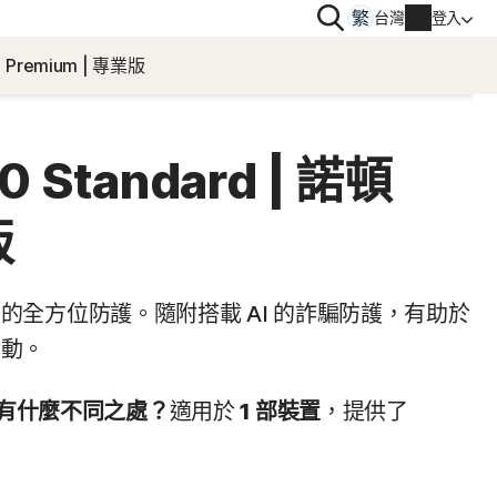
搜
台灣
登入
尋
Premium | 專業版
隱私
 | 諾頓防毒加
Norton VPN
0 Standard | 諾頓
帳戶資訊
版
obile
帳單資訊
le
的全方位防護。隨附搭載 AI 的詐騙防護，有助於
續購
活動。
訂單歷史
ard 有什麼不同之處？
適用於
1 部裝置
，
提供了
輸入您的產品金鑰