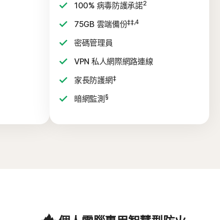
2
100% 病毒防護承諾
‡‡,4
75GB 雲端備份
密碼管理員
VPN 私人網際網路連線
‡
家長防護網
§
暗網監測