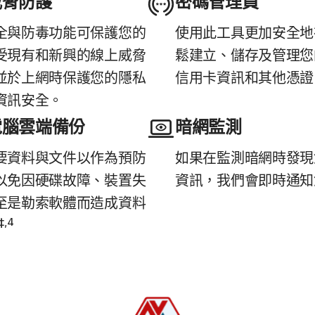
威脅防護
密碼管理員
全與防毒功能可保護您的
使用此工具更加安全地
受現有和新興的線上威脅
鬆建立、儲存及管理您
並於上網時保護您的隱私
信用卡資訊和其他憑證
資訊安全。
電腦雲端備份
暗網監測
要資料與文件以作為預防
如果在監測暗網時發現
以免因硬碟故障、裝置失
資訊，我們會即時通知
至是勒索軟體而造成資料
‡,4