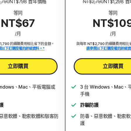
,790
NT$798
 首年價格
NT$2,790
NT$1,298
 
等同
等同
NT$67
NT$10
/月
/月
$1,790 的續購費用相比省下的金額。
與每年 NT$2,790 的續購費用相
閱以下訂購授權的詳細資料。*
請參閱以下訂購授權的詳細資
立即購買
立即購買
Windows、Mac、平板電腦或
3 台 Windows、Mac
手機
護
詐騙防護
惡意軟體、勒索軟體和駭客防
防毒、惡意軟體、勒索軟
護