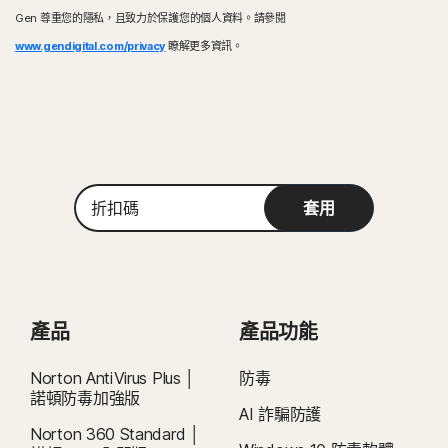
家/地區的限制，請查看您的在地法規。
與 Microsoft Windows 11 相容
Gen 尊重您的隱私，且致力於保護您的個人資料。請參閱
詳細資料：
交易完成後，訂閱合約即刻生效，且將受到我們
《銷售條款》
和
Microsoft Windows 10 (所有版本)
Windows™ 作業系統
Microsoft Windows 8/8.1 (所有版本)。 部分保護功能無法
www.gendigital.com/privacy
《授權和服務許可協議》的約束
瞭解更多資訊。
。 若要試用，註冊時需要提供付款方式，請
Microsoft Windows 11/10 (所有版本，S 模式下的
在 Windows 8 開始畫面瀏覽器中使用。
在試用期結束前取消，否則將在之後收取費用。
Windows 11/10 除外)、
具有 Service Pack 1 (SP 1) 的 Microsoft Windows 7 (所有
Microsoft Windows 8/8.1 (所有版本)、
續購：
版本) 或有 SHA2 支援的更新版本
若在計費前取消續購，則不會自動續購訂閱。續購付款按年計費 (最多
Microsoft Windows 7 (具備服務套件 1 (SP 1) 的 32 位和
在續約前 35 天) 或按月計費，具體取決於您的計費週期。年度訂閱者將提前
64 位版本) 或更高版本。
Mac® 作業系統
收到一封包含續購價格的電子郵件。
續購價格
可能高於首期價格，且可能有
目前與先前兩版的 Mac OS。
所變動。如要取消續購，
請依照本文件說明
，
前往
您的帳戶
Mac® 作業系統
目前不支援的功能：Norton 雲端備份、Norton 家長防護
折
或在此處聯絡我們
。
執行最新版與前兩版 Apple® macOS 的 Mac。
套用
網、Norton SafeCam。
扣
碼
取消和退款：
您可於初始購買的 14 天內取消任何每月訂閱合約，或於付款的
Android™ 作業系統
Android™ 作業系統
60 天內取消任何年度訂閱合約，並取得全額退款。如需詳細資料，請參閱我
執行 10.0 或更新版本的 Android。必須安裝 Google Play
Android 8.0 或更新版本。必須安裝 Google Play 應用程
們的
《取消和退款政策》
。
如要取消合約或要求退款，請按下此處
。
應用程式。
式。不支援多重使用者模式。
執行 Android TV 作業系統 10.0 (含) 以上版本的 Google
2
適用相關條件限制。如要使用病毒清除服務，您必須持有包含防毒功能的自動續
產品
產品功能
TV。
iOS 作業系統
購裝置安全訂閱。如需完整詳細資料，請參閱
執行最新版與前兩版 Apple® iOS 的 iPhone 或 iPad。
iOS 作業系統
Norton.com/virus-protection-promise
Norton AntiVirus Plus │
防毒
。
諾頓防毒加強版
執行最新和前兩版 Apple® iOS 的 iPhone 或 iPad 。
AI 詐騙防護
執行最新版與前一版 Apple® tvOS 的 Apple TV。
§
在預設情況下，暗網監測僅會監控您的電子郵件地址，且會立即啟動監測功能。
Norton 360 Standard │