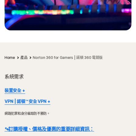
Home
產品
Norton 360 for Gamers | 諾頓 360 電競版
系統需求
裝置安全
部分裝置和作業系統無法使用所有功能。
VPN | 諾頓™ 安全 VPN
通知最佳化、雲端備份和 Norton SafeCam 僅適用於 Windows 系
Norton VPN 適用於 Windows™ 個人電腦、Mac®、iOS 和
統 (不包括在 S 模式的 Windows 10、在 ARM 處理器上執行的
網路犯罪和身分竊取防不勝防。
Android™ 裝置、Google TV 和 Apple TV。Windows 支援使用
Windows)。
x86/x64 和 Snapdragon X (Plus 及 Elite)/ARM 晶片的裝置。此功
* 訂購授權、價格及優惠的重要詳細資訊：
Windows™ 作業系統
能可於訂閱效期內保護特定數量的裝置。VPN 的可用性將受到特定國