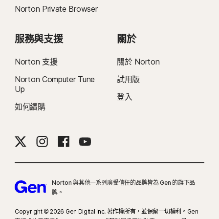
理器上執行的 Windows)。
Norton Private Browser
χ
如需啟用影片檔案或遊戲短片的備份功能，請在「我的文件」進行備份設定。
服務與支援
關於
η
通知最佳化僅適用於 Windows (不包括處於 S 模式的 Windows、在 ARM 處理
Norton 支援
關於 Norton
器上執行的 Windows)。
Norton Computer Tune
試用版
Up
14
Game Optimizer 僅適用於配備 4 核心或更高處理器的 Windows (不包括處於
登入
S 模式的 Windows、在 ARM 處理器上執行的 Windows)。
如何續購
15
會在全螢幕模式下自動偵測處理器使用率高的遊戲，以及遊戲啟動器的使用情
況，或使用者是否有手動新增遊戲，或遊戲是否曾被偵測。目前在監控中的遊戲
啟動器：Bethesda、Blizzard、Epic、ID、Origin、Rockstar、Steam、
Uplay。
Norton 與其他一系列廣受信任的品牌皆為 Gen 的旗下品
16
必須使用全螢幕模式，方可抑制多數 Windows 警示。
牌。
23
自動深度偽造防護僅適用於支援社群媒體/影片平台上的英文版影片；如使用其
Copyright © 2026 Gen Digital Inc. 著作權所有，並保留一切權利。Gen