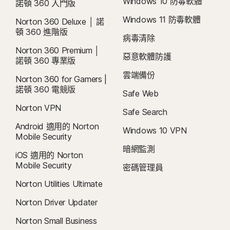
Windows 10 防毒軟體
登入您的帳戶輸入更多資訊，以開始進行監測。
諾頓 360 入門版
Fire OS 作業系統
運行 Fire OS 8 (含) 以上版本的 Amazon Fire TV 裝置。
Windows 11 防毒軟體
Norton 360 Deluxe │ 諾
‡‡
您的裝置需具備已啟用的網際網路/數據流量方案。
頓 360 進階版
病毒清除
瀏覽器擴充功能
Norton 360 Premium │
‡
Google Chrome
家長防護網僅能在孩子的 Windows™ 個人電腦、iOS 和 Android™ 裝置上安裝
惡意軟體防護
諾頓 360 專業版
Windows 版 Microsoft Edge
及使用，但部分平台無法使用所有功能。家長可以下列方式監控和管理孩子的活
Mozilla Firefox
雲端備份
動：在 Windows 個人電腦 (不包括處於 S 模式的 Windows)、Mac、iOS 和
Norton 360 for Gamers |
Android 等任何裝置上，透過我們的行動應用程式，或透過任何瀏覽器登入他們
諾頓 360 電競版
Safe Web
在 my.Norton.com 的帳戶，然後選擇家長防護網。行動應用程式必須個別下
Norton VPN
Safe Search
載。除了下列國家/地區外，
iOS 應用程式適用於所有地區
。
Android 適用的 Norton
Windows 10 VPN
Mobile Security
支援熱門瀏覽器，包括 Chrome、Edge 和 FireFox。Internet Explorer 不支援
暗網監測
家長防護網入口網站。在 iOS 和 Android 上，必須使用應用程式內的 Norton 瀏
iOS 適用的 Norton
覽器，才能充分利用功能的完整權益。
Mobile Security
密碼管理員
Norton Utilities Ultimate
4
雲端備份功能僅適用於 Windows (不包括在 S 模式的 Windows、在 ARM 處理
器上執行的 Windows)。
Norton Driver Updater
Norton Small Business
5
SafeCam 功能僅適用於 Windows (不包括在 S 模式的 Windows、在 ARM 處