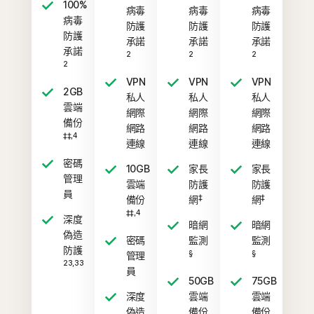
100%
病毒
病毒
病毒
病毒
防護
防護
防護
防護
承諾
承諾
承諾
承諾
2
2
2
2
VPN
VPN
VPN
2GB
私人
私人
私人
雲端
網際
網際
網際
備份
網路
網路
網路
‡‡,4
連線
連線
連線
密碼
10GB
家長
家長
管理
雲端
防護
防護
員
‡
‡
備份
網
網
‡‡,4
深度
暗網
暗網
偽造
密碼
監測
監測
防護
§
§
管理
23,33
員
50GB
75GB
深度
雲端
雲端
偽造
備份
備份