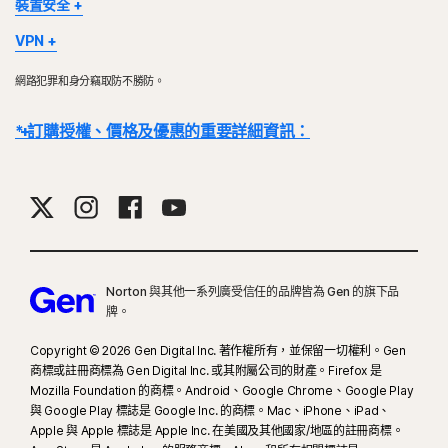
裝置安全
部分裝置及平台無法使用所有功能。
VPN
Mac OS 或 S 模式的 Windows 10 目前不支援 Norton Family、
Norton VPN 適用於 Windows™ 個人電腦、Mac®、iOS 和
Norton 家長防護網、Norton 雲端備份及 SafeCam。
網路犯罪和身分竊取防不勝防。
Android™ 裝置、Google TV 和 Apple TV。Windows 支援使用
Windows 支援包括了搭載 x86/Intel 和 AMD Snapdragon/ARM 晶
x86/x64 和 Snapdragon X (Plus 及 Elite)/ARM 晶片的裝置。此功
片的裝置。
* 訂購授權、價格及優惠的重要詳細資訊：
能可於訂閱效期內保護特定數量的裝置。VPN 的可用性將受到特定國
使用 Snapdragon/ARM 的版本不包含家長防護網。
家/地區的限制，請查看您的在地法規。
Windows™ 作業系統
詳細資料：
交易完成後，訂閱合約即刻生效，且將受到我們
《銷售條款》
和
Windows™ 作業系統
與 Microsoft Windows 11 相容
《授權和服務許可協議》的約束
。 若要試用，註冊時需要提供付款方式，請
Microsoft Windows 11/10 (所有版本，S 模式下的
Microsoft Windows 10 (所有版本)
在試用期結束前取消，否則將在之後收取費用。
Windows 11/10 除外)、
Microsoft Windows 8/8.1 (所有版本)。 部分保護功能無法
Microsoft Windows 8/8.1 (所有版本)、
續購：
若在計費前取消續購，則不會自動續購訂閱。續購付款按年計費 (最多
在 Windows 8 開始畫面瀏覽器中使用。
Microsoft Windows 7 (具備服務套件 1 (SP 1) 的 32 位和
具有 Service Pack 1 (SP 1) 的 Microsoft Windows 7 (所有
在續約前 35 天) 或按月計費，具體取決於您的計費週期。年度訂閱者將提前
Norton 與其他一系列廣受信任的品牌皆為 Gen 的旗下品
64 位版本) 或更高版本。
版本) 或有 SHA2 支援的更新版本
收到一封包含續購價格的電子郵件。
續購價格
可能高於首期價格，且可能有
牌。
所變動。如要取消續購，
請依照本文件說明
，
前往
您的帳戶
Mac® 作業系統
Mac® 作業系統
Copyright © 2026 Gen Digital Inc. 著作權所有，並保留一切權利。Gen
或在此處聯絡我們
。
執行最新版與前兩版 Apple® macOS 的 Mac。
MacOS 10.13 (含) 以後版本。
商標或註冊商標為 Gen Digital Inc. 或其附屬公司的財產。Firefox 是
目前不支援的功能：Norton 雲端備份、Norton 家長防護
取消和退款：
您可於初始購買的 14 天內取消任何每月訂閱合約，或於付款的
Mozilla Foundation 的商標。Android、Google Chrome、Google Play
Android™ 作業系統
網、Norton SafeCam。
與 Google Play 標誌是 Google Inc. 的商標。Mac、iPhone、iPad、
60 天內取消任何年度訂閱合約，並取得全額退款。如需詳細資料，請參閱我
執行 10.0 或更新版本的 Android。必須安裝 Google Play
Apple 與 Apple 標誌是 Apple Inc. 在美國及其他國家/地區的註冊商標。
們的
《取消和退款政策》
。
如要取消合約或要求退款，請按下此處
。
Android™ 作業系統
應用程式。